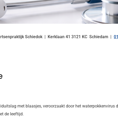
rtsenpraktijk Schiedok
Kerklaan
41
3121 KC
Schiedam
0
T
e
huiduitslag met blaasjes, veroorzaakt door het waterpokkenvirus d
t de leeftijd.