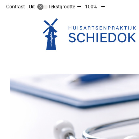
Tekst
Tekst
Contrast
Tekstgrootte
100%
Uit
verkleinen
vergroten
met
met
10%
10%
Hoofdmenu