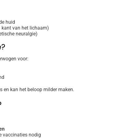
 de huid
 kant van het lichaam)
tische neuralgie)
e?
erwogen voor:
nd
os en kan het beloop milder maken.
?
en
e vaccinaties nodig