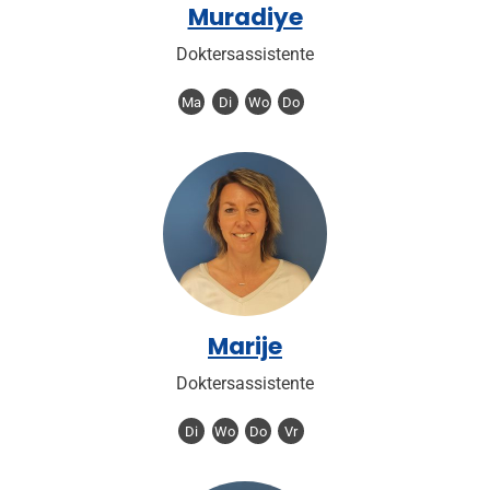
Muradiye
Doktersassistente
Ma
Di
Wo
Do
Marije
Doktersassistente
Di
Wo
Do
Vr