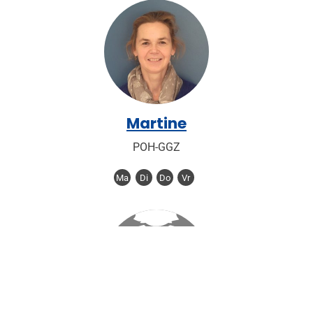
Martine
POH-GGZ
Ma
Di
Do
Vr