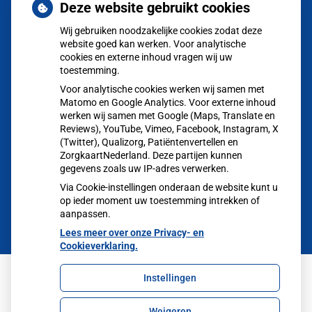
Herhaalrecepten
Deze website gebruikt cookies
aanvragen
Wij gebruiken noodzakelijke cookies zodat deze
website goed kan werken. Voor analytische
Vragen
stellen
cookies en externe inhoud vragen wij uw
toestemming.
Afspraken
Voor analytische cookies werken wij samen met
maken
Matomo en Google Analytics. Voor externe inhoud
werken wij samen met Google (Maps, Translate en
Reviews), YouTube, Vimeo, Facebook, Instagram, X
Dossier
(Twitter), Qualizorg, Patiëntenvertellen en
bekijken
ZorgkaartNederland. Deze partijen kunnen
gegevens zoals uw IP-adres verwerken.
Via Cookie-instellingen onderaan de website kunt u
op ieder moment uw toestemming intrekken of
aanpassen.
Lees meer over onze Privacy- en
Cookieverklaring.
Instellingen
Uw Zorg Online
|
Beheer
Weigeren