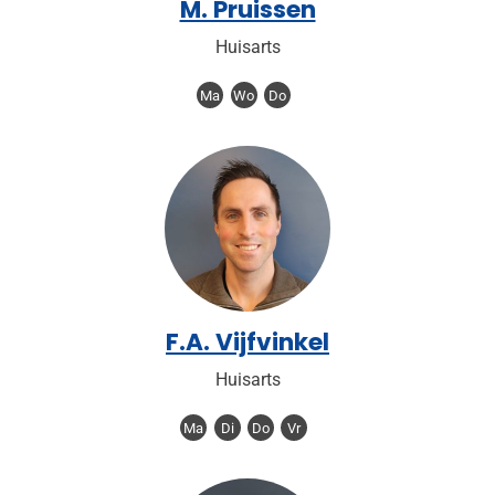
M. Pruissen
Huisarts
Ma
Wo
Do
F.A. Vijfvinkel
Huisarts
Ma
Di
Do
Vr