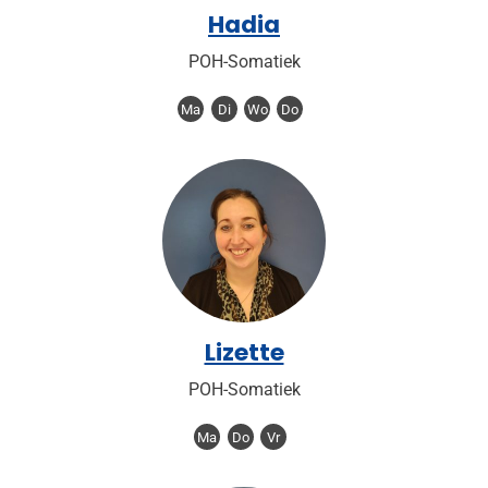
Hadia
POH-Somatiek
Ma
Di
Wo
Do
Lizette
POH-Somatiek
Ma
Do
Vr