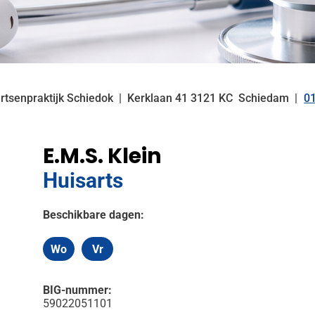
rtsenpraktijk Schiedok
Kerklaan
41
3121 KC
Schiedam
0
T
E.M.S. Klein
Huisarts
Beschikbare dagen:
Wo
Vr
Woensdag
Vrijdag
BIG-nummer:
59022051101