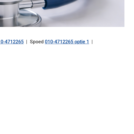
10-4712265
Spoed
010-4712265 optie 1
el: