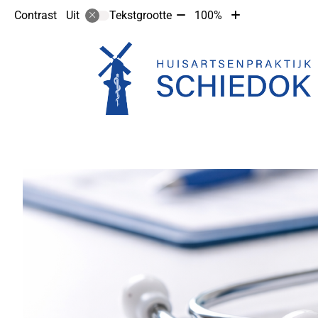
Tekst
Tekst
Contrast
Tekstgrootte
100%
Uit
verkleinen
vergroten
met
met
10%
10%
Hoofdmenu