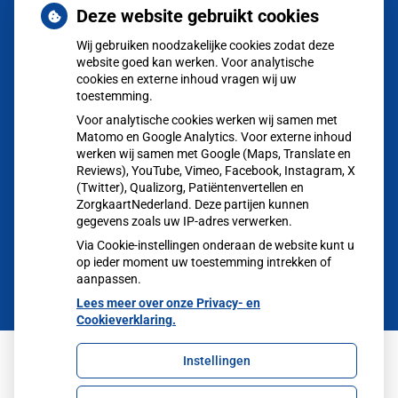
Herhaalrecepten
Deze website gebruikt cookies
aanvragen
Wij gebruiken noodzakelijke cookies zodat deze
website goed kan werken. Voor analytische
Vragen
stellen
cookies en externe inhoud vragen wij uw
toestemming.
Afspraken
Voor analytische cookies werken wij samen met
maken
Matomo en Google Analytics. Voor externe inhoud
werken wij samen met Google (Maps, Translate en
Reviews), YouTube, Vimeo, Facebook, Instagram, X
Dossier
(Twitter), Qualizorg, Patiëntenvertellen en
bekijken
ZorgkaartNederland. Deze partijen kunnen
gegevens zoals uw IP-adres verwerken.
Via Cookie-instellingen onderaan de website kunt u
op ieder moment uw toestemming intrekken of
aanpassen.
Lees meer over onze Privacy- en
Cookieverklaring.
Instellingen
Uw Zorg Online
|
Beheer