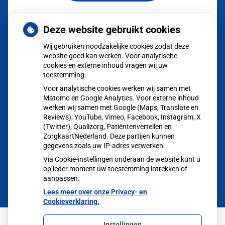
Herhaalrecepten
Deze website gebruikt cookies
aanvragen
Wij gebruiken noodzakelijke cookies zodat deze
website goed kan werken. Voor analytische
Vragen
stellen
cookies en externe inhoud vragen wij uw
toestemming.
Afspraken
Voor analytische cookies werken wij samen met
maken
Matomo en Google Analytics. Voor externe inhoud
werken wij samen met Google (Maps, Translate en
Reviews), YouTube, Vimeo, Facebook, Instagram, X
Dossier
(Twitter), Qualizorg, Patiëntenvertellen en
bekijken
ZorgkaartNederland. Deze partijen kunnen
gegevens zoals uw IP-adres verwerken.
Via Cookie-instellingen onderaan de website kunt u
op ieder moment uw toestemming intrekken of
aanpassen.
Lees meer over onze Privacy- en
Cookieverklaring.
Instellingen