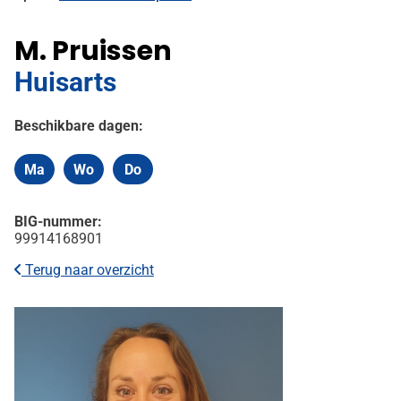
M. Pruissen
Huisarts
Beschikbare dagen:
Ma
Wo
Do
Maandag
Woensdag
Donderdag
BIG-nummer:
99914168901
Terug naar overzicht